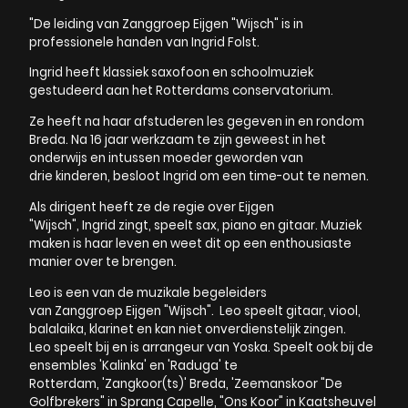
"De leiding van Zanggroep Eijgen "Wijsch" is in
professionele handen van Ingrid Folst.
Ingrid heeft klassiek saxofoon en schoolmuziek
gestudeerd aan het Rotterdams conservatorium.
Ze heeft na haar afstuderen les gegeven in en rondom
Breda. Na 16 jaar werkzaam te zijn geweest in het
onderwijs en intussen moeder geworden van
drie kinderen, besloot Ingrid om een time-out te nemen.
Als dirigent heeft ze de regie over Eijgen
"Wijsch", Ingrid zingt, speelt sax, piano en gitaar. Muziek
maken is haar leven en weet dit op een enthousiaste
manier over te brengen.
Leo is een van de muzikale begeleiders
van Zanggroep Eijgen "Wijsch". Leo speelt gitaar, viool,
balalaika, klarinet en kan niet onverdienstelijk zingen.
Leo speelt bij en is arrangeur van Yoska. Speelt ook bij de
ensembles 'Kalinka' en 'Raduga' te
Rotterdam, 'Zangkoor(ts)' Breda, 'Zeemanskoor "De
Golfbrekers" in Sprang Capelle, "Ons Koor" in Kaatsheuvel